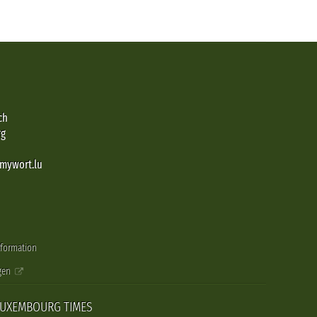
ch
rg
@mywort.lu
nformation
gen
LUXEMBOURG TIMES