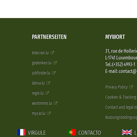
PARTNERSEITEN
MYWORT
31, rue de Holleri
telecran.lu
L-1741 Luxembou
gedenken.lu
Tel.:(+352) 4993-1
E-mail: contact
jobfinder.lu
latina.lu
Privacy Policy
regie.lu
Cookies & Tracking
wortimmo.lu
Contact and legal i
mycar.lu
Nutzungsbedingun
VIRGULE
CONTACTO