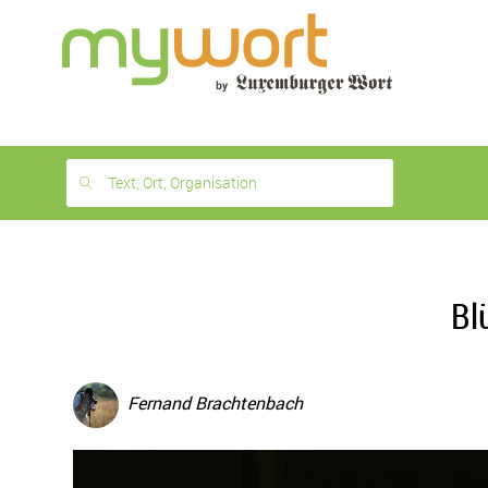
1
month
free
Text, Ort, Organisation
Bl
Fernand Brachtenbach