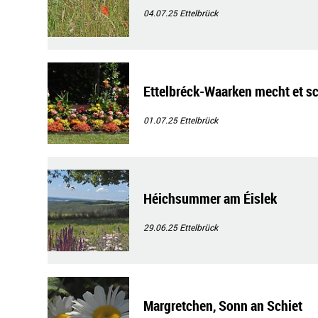
04.07.25
Ettelbrück
Ettelbréck-Waarken mecht et s
01.07.25
Ettelbrück
Héichsummer am Éislek
29.06.25
Ettelbrück
Margretchen, Sonn an Schiet