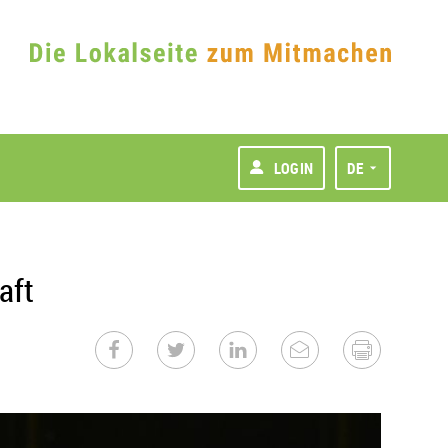
LOGIN
DE
aft