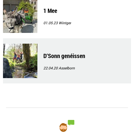
1 Mee
01.05.23
Wintger
D‘Sonn genéissen
22.04.20
Asselborn