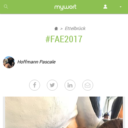
1
month
free
Ettelbrück
#FAE2017
Hoffmann Pascale