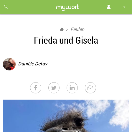
1
month
free
Feulen
Frieda und Gisela
Danièle Defay