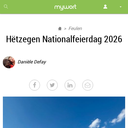
1
month
free
Feulen
Hëtzegen Nationalfeierdag 2026
Danièle Defay