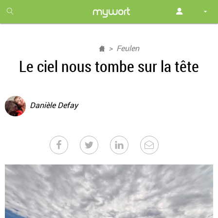
1
month
free
Feulen
Le ciel nous tombe sur la tête
Danièle Defay