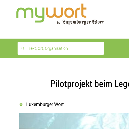
1
month
free
Text, Ort, Organisation
Pilotprojekt beim Le
Luxemburger Wort