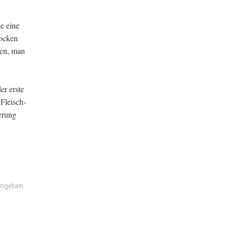
e eine
locken
ien, man
r erste
Fleisch-
erung
angeben