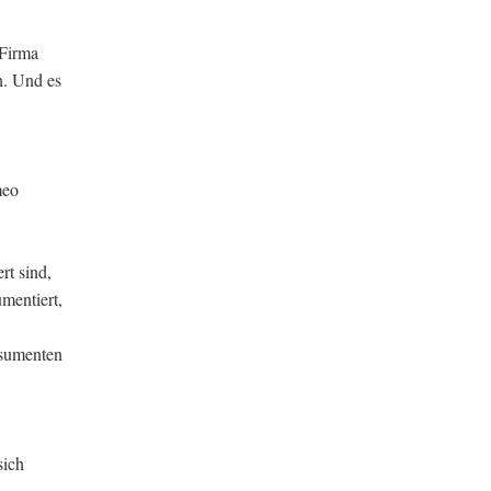
 Firma
n. Und es
meo
rt sind,
mentiert,
nsumenten
sich