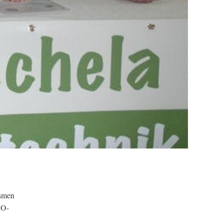
ismen
MO-