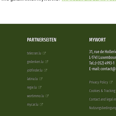
PARTNERSEITEN
MYWORT
31, rue de Holleri
telecran.lu
L-1741 Luxembou
gedenken.lu
Tel.:(+352) 4993-1
E-mail: contact
jobfinder.lu
latina.lu
Privacy Policy
regie.lu
Cookies & Tracking
wortimmo.lu
Contact and legal i
mycar.lu
Nutzungsbedingun