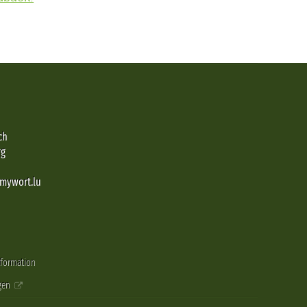
ch
rg
@mywort.lu
nformation
gen