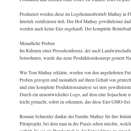
Produziert werden diese im Legehennenbetrieb Mathay in Fl
Intertek zertifizieren ließ. Der Hof Mathay gewährleistet da
werden auch keine Eier zugekauft. Der komplette Betriebsabla
Monatliche Proben
Im Rahmen einer Pressekonferenz, der auch Landwirtschaft
beiwohnten, wurde das neue Produktionskonzept gestern Nac
Wie Tom Mathay erklärte, werden von den angelieferten Futter
Proben gezogen und monatlich auf ihren Gehalt von gentech
und eine komplette Produktionsanalyse sei stets gewährleiste
Durch ein neuentwickeltes Logo, auf dem eine Sojaschote m
leicht gemacht, sofort zu erkennen, das diese Eier GMO-frei 
Romain Schneider dankte der Familie Mathay für ihre Initiati
Pilotprojekt, bei dem man in der Praxis sehen möchte, welch
verhält. Es sei ein Puzzlestück in der Entwicklung zu einer 