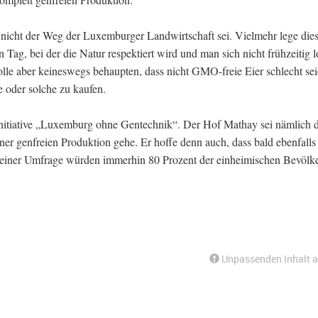
icht der Weg der Luxemburger Landwirtschaft sei. Vielmehr lege dies
Tag, bei der die Natur respektiert wird und man sich nicht frühzeitig 
le aber keineswegs behaupten, dass nicht GMO-freie Eier schlecht se
e oder solche zu kaufen.
tiative „Luxemburg ohne Gentechnik“. Der Hof Mathay sei nämlich de
er genfreien Produktion gehe. Er hoffe denn auch, dass bald ebenfalls 
 einer Umfrage würden immerhin 80 Prozent der einheimischen Bevölk
Unpassenden Inhalt 