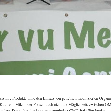
 dass ihre Produkte ohne den Einsatz von genetisch modifizierten Organ
auf von Milch oder Fleisch auch nicht die Möglichkeit, zwischen G
 anders. Denn ab sofort kann man zumindest GMO-freie Eier kaufen.