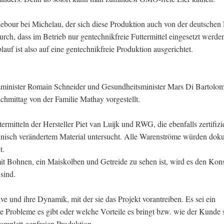
ebour bei Michelau, der sich diese Produktion auch von der deutschen
durch, dass im Betrieb nur gentechnikfreie Futtermittel eingesetzt werde
uf ist also auf eine gentechnikfreie Produktion ausgerichtet.
sminister Romain Schneider und Gesundheitsminister Mars Di Bartolo
hmittag von der Familie Mathay vorgestellt.
mitteln der Hersteller Piet van Luijk und RWG, die ebenfalls zertifizie
nisch verändertem Material untersucht. Alle Warenströme würden doku
t.
it Bohnen, ein Maiskolben und Getreide zu sehen ist, wird es den Ko
sind.
ve und ihre Dynamik, mit der sie das Projekt vorantreiben. Es sei ein
e Probleme es gibt oder welche Vorteile es bringt bzw. wie der Kunde 
komplett genfreien Produktion.