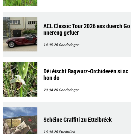
ACL Classic Tour 2026 ass duerch Go
nnereng gefuer
14.05.26
Gonderingen
Déi éischt Ragwurz-Orchideeën si sc
hon do
29.04.26
Gonderingen
Schéine Graffiti zu Ettelbréck
16.04.26
Ettelbrück