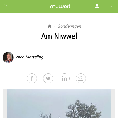
1
month
free
Gonderingen
Am Niwwel
Nico Marteling