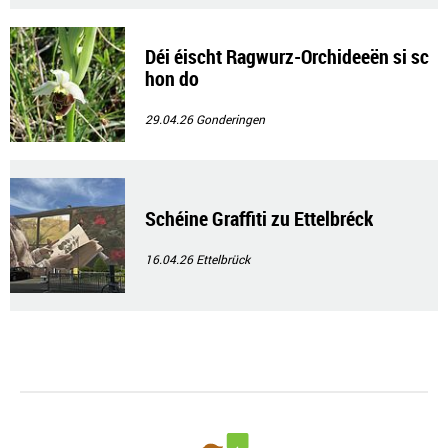
Déi éischt Ragwurz-Orchideeën si sc
hon do
29.04.26
Gonderingen
Schéine Graffiti zu Ettelbréck
16.04.26
Ettelbrück