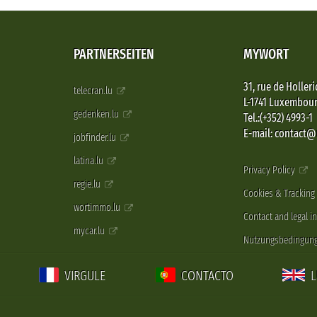
PARTNERSEITEN
MYWORT
31, rue de Holleri
telecran.lu
L-1741 Luxembou
gedenken.lu
Tel.:(+352) 4993-1
E-mail: contact
jobfinder.lu
latina.lu
Privacy Policy
regie.lu
Cookies & Tracking
wortimmo.lu
Contact and legal i
mycar.lu
Nutzungsbedingun
VIRGULE
CONTACTO