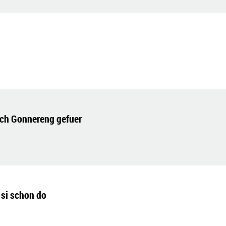
rch Gonnereng gefuer
 si schon do