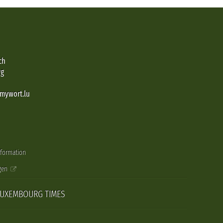
ch
rg
@mywort.lu
nformation
gen
LUXEMBOURG TIMES