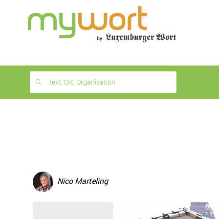
1
month
free
Text, Ort, Organisation
Nico Marteling