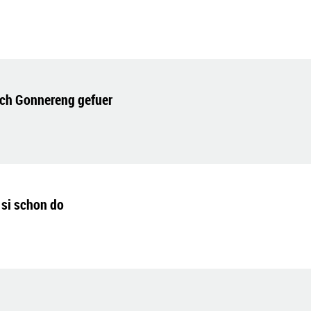
rch Gonnereng gefuer
 si schon do