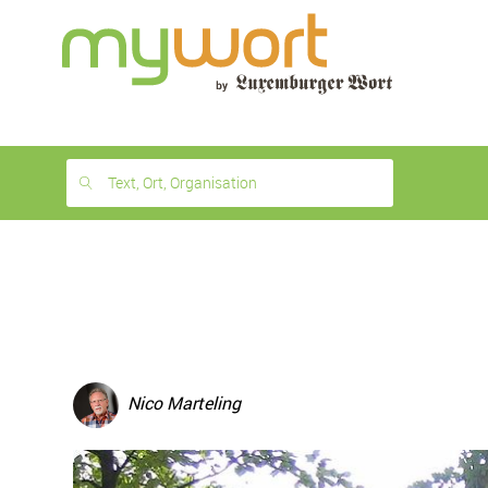
1
month
free
Text, Ort, Organisation
Nico Marteling