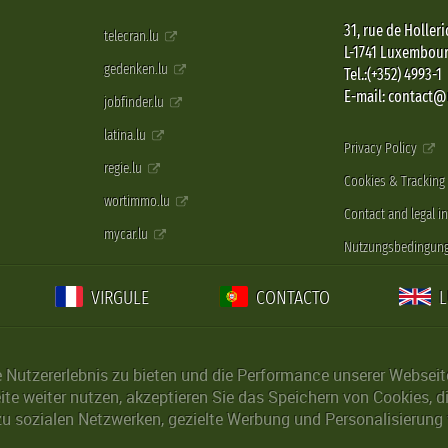
31, rue de Holleri
telecran.lu
L-1741 Luxembou
gedenken.lu
Tel.:(+352) 4993-1
E-mail: contact
jobfinder.lu
latina.lu
Privacy Policy
regie.lu
Cookies & Tracking
wortimmo.lu
Contact and legal i
mycar.lu
Nutzungsbedingun
VIRGULE
CONTACTO
Nutzererlebnis zu bieten und die Performance unserer Webseite 
ite weiter nutzen, akzeptieren Sie das Speichern von Cookies, 
u sozialen Netzwerken, gezielte Werbung und Personalisierung 