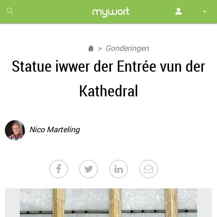
1
month
free
Gonderingen
Statue iwwer der Entrée vun der
Kathedral
Nico Marteling