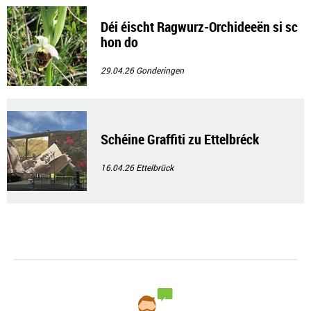
Déi éischt Ragwurz-Orchideeën si sc
hon do
29.04.26
Gonderingen
Schéine Graffiti zu Ettelbréck
16.04.26
Ettelbrück