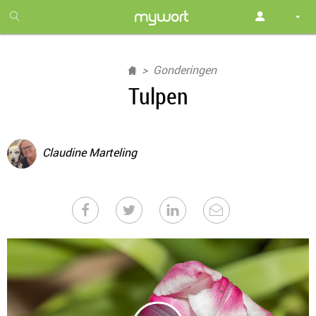
1
month
free
Gonderingen
Tulpen
Claudine Marteling