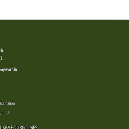
ch
rg
@mywort.lu
nformation
gen
LUXEMBOURG TIMES