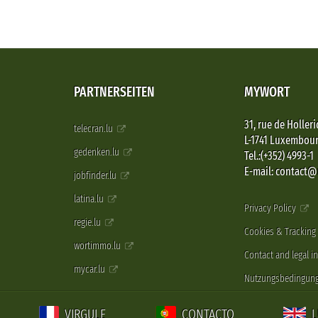
PARTNERSEITEN
MYWORT
31, rue de Holleri
telecran.lu
L-1741 Luxembou
gedenken.lu
Tel.:(+352) 4993-1
E-mail: contact
jobfinder.lu
latina.lu
Privacy Policy
regie.lu
Cookies & Tracking
wortimmo.lu
Contact and legal i
mycar.lu
Nutzungsbedingun
VIRGULE
CONTACTO