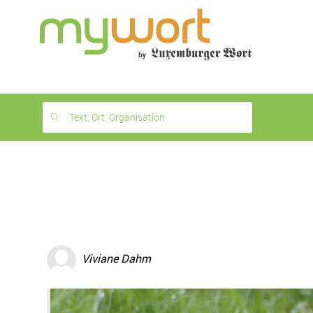
1
month
free
Text, Ort, Organisation
Viviane Dahm