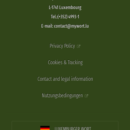
L-1741 Luxembourg
Tel.:(+352) 4993-1
E-mail: contact@mywort.lu
Privacy Policy
Cookies & Tracking
Contact and legal information
Nutzungsbedingungen
LUXEMBURGER WORT