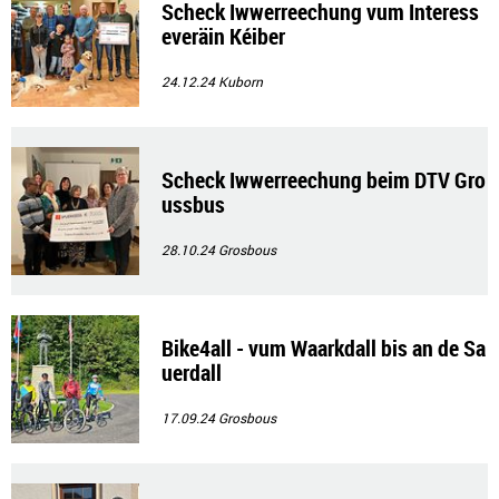
Scheck Iwwerreechung vum Interess
everäin Kéiber
24.12.24
Kuborn
Scheck Iwwerreechung beim DTV Gro
ussbus
28.10.24
Grosbous
Bike4all - vum Waarkdall bis an de Sa
uerdall
17.09.24
Grosbous