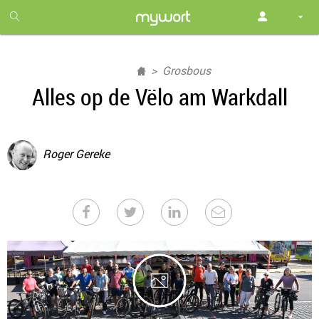
1
month
free
Grosbous
Alles op de Vëlo am Warkdall
Roger Gereke