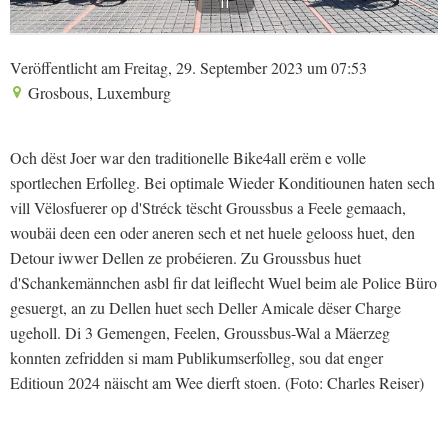
11
Veröffentlicht am Freitag, 29. September 2023 um 07:53
Grosbous, Luxemburg
Och dëst Joer war den traditionelle Bike4all erëm e volle
sportlechen Erfolleg. Bei optimale Wieder Konditiounen haten sech
vill Vëlosfuerer op d'Stréck tëscht Groussbus a Feele gemaach,
woubäi deen een oder aneren sech et net huele gelooss huet, den
Detour iwwer Dellen ze probéieren. Zu Groussbus huet
d'Schankemännchen asbl fir dat leiflecht Wuel beim ale Police Büro
gesuergt, an zu Dellen huet sech Deller Amicale dëser Charge
ugeholl. Di 3 Gemengen, Feelen, Groussbus-Wal a Mäerzeg
konnten zefridden si mam Publikumserfolleg, sou dat enger
Editioun 2024 näischt am Wee dierft stoen. (Foto: Charles Reiser)