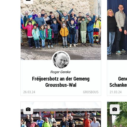
Roger Gereke
Fréijoersbotz an der Gemeng
Gen
Groussbus-Wal
Schanke
26.03.24
GROSBOUS
21.03.24