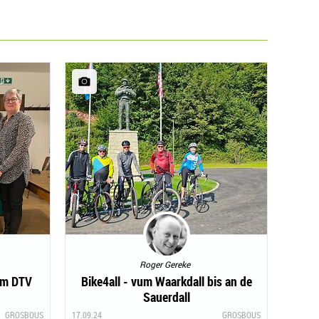
Roger Gereke
im DTV
Bike4all - vum Waarkdall bis an de
Sauerdall
GROSBOUS
17.09.24
GROSBOUS