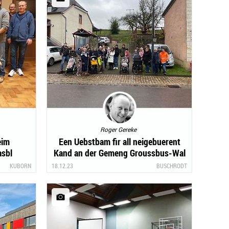
Roger Gereke
eim
Een Uebstbam fir all neigebuerent
asbl
Kand an der Gemeng Groussbus-Wal
KUBORN
18.12.23
BUSCHRODT