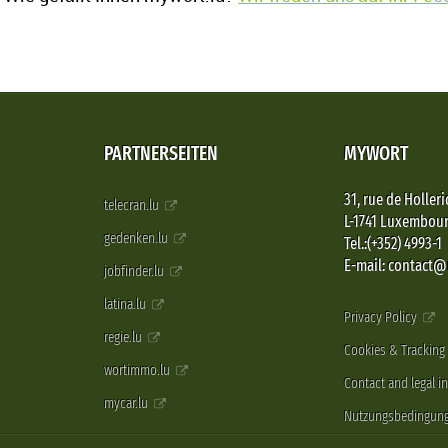
PARTNERSEITEN
MYWORT
31, rue de Holleri
telecran.lu
L-1741 Luxembou
gedenken.lu
Tel.:(+352) 4993-1
E-mail: contact
jobfinder.lu
latina.lu
Privacy Policy
regie.lu
Cookies & Tracking
wortimmo.lu
Contact and legal i
mycar.lu
Nutzungsbedingun