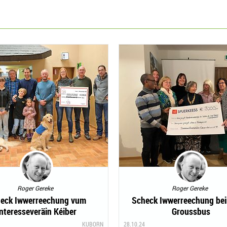
Roger Gereke
Roger Gereke
eck Iwwerreechung vum
Scheck Iwwerreechung be
nteresseveräin Kéiber
Groussbus
KUBORN
28.10.24