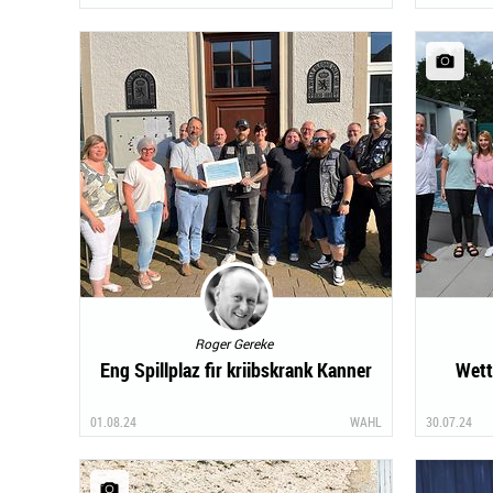
Roger Gereke
Eng Spillplaz fir kriibskrank Kanner
Wett
01.08.24
WAHL
30.07.24