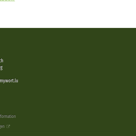
ch
rg
@mywort.lu
nformation
gen