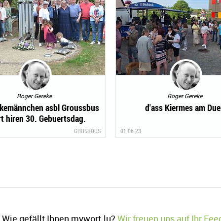
Roger Gereke
Roger Gereke
kemännchen asbl Groussbus
d'ass Kiermes am Due
rt hiren 30. Gebuertsdag.
GROSBOUS
01.06.23
Wie gefällt Ihnen mywort.lu?
Wir freuen uns auf Ihr Fe