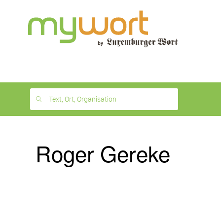
1
month
free
Text, Ort, Organisation
Roger Gereke