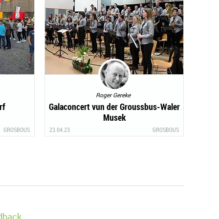
Roger Gereke
rf
Galaconcert vun der Groussbus-Waler
Musek
GROSBOUS
23.04.23
GROSBOUS
edback.