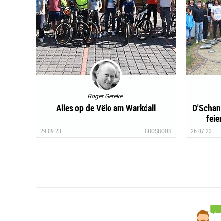
Roger Gereke
Alles op de Vëlo am Warkdall
D'Schan
feie
29.09.23
GROSBOUS
26.07.23