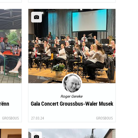
Roger Gereke
frënn
Gala Concert Groussbus-Waler Musek
GROSBOUS
27.03.24
GROSBOUS