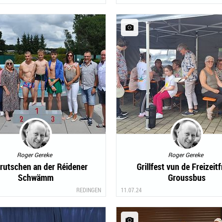
Roger Gereke
Roger Gereke
rutschen an der Réidener
Grillfest vun de Freizeit
Schwämm
Groussbus
REDINGEN
11.07.24