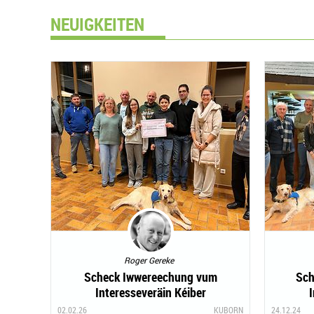
NEUIGKEITEN
Roger Gereke
Scheck Iwwereechung vum
Sch
Interesseveräin Kéiber
I
02.02.26
KUBORN
24.12.24