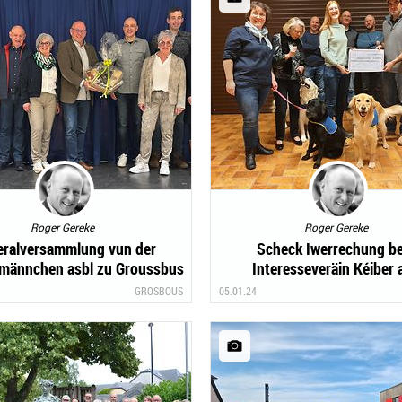
Roger Gereke
Roger Gereke
eralversammlung vun der
Scheck Iwerrechung b
männchen asbl zu Groussbus
Interesseveräin Kéiber 
GROSBOUS
05.01.24