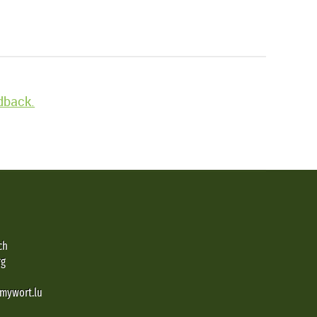
edback.
ch
rg
@mywort.lu