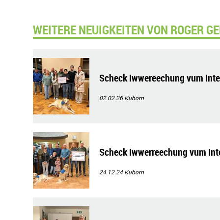
WEITERE NEUIGKEITEN VON ROGER GE
Scheck Iwwereechung vum Inter
02.02.26
Kuborn
Scheck Iwwerreechung vum Inte
24.12.24
Kuborn