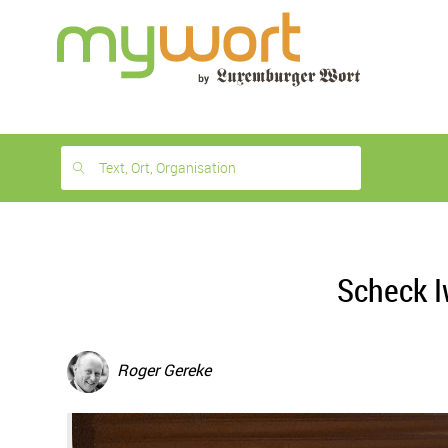
1
month
free
Text, Ort, Organisation
Scheck I
Roger Gereke