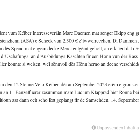
dent vum Kéiber Interesseveräin Marc Daemen mat senger Ekipp eng g
ssistenzhënn (ASA) e Scheck vun 2.500 € z’iwwerreechen. Di Dammen 
 dës Spend mat engem décke Merci entgéint geholl, an erkläert dat dë
äi d’Uschafungs- an d’Ausbildungs-Käschten fir een Honn vun der Ras
ller konnte si weisen, wéi sënnvoll dës Hënn herno an deene verschidd
vun den 12 Stonne Vëlo Kéiber, déi am September 2023 erëm e grousse
nen an 11 Eenzelfuerer zesummen mam Luc um Klapprad hier Ronne bei
tioun ass dann och scho fest geplangt fir de Samschden, 14. Septembe
Unpassenden Inhalt 