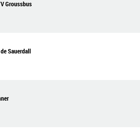
TV Groussbus
 de Sauerdall
nner