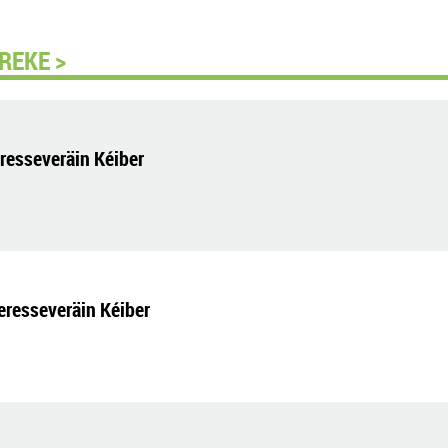
REKE >
esseveräin Kéiber
resseveräin Kéiber