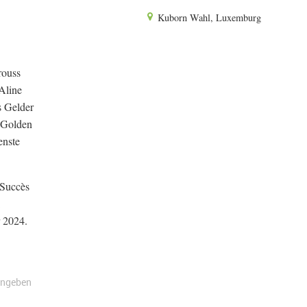
Kuborn Wahl, Luxemburg
rouss
Aline
s Gelder
s Golden
enste
 Succès
r 2024.
angeben