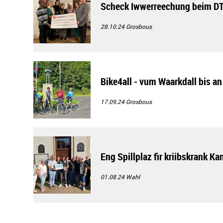
Scheck Iwwerreechung beim D
28.10.24
Grosbous
Bike4all - vum Waarkdall bis an
17.09.24
Grosbous
Eng Spillplaz fir kriibskrank Ka
01.08.24
Wahl