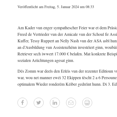
Veröffentlicht am Freitag, 5. Januar 2024 um 08:33
Am Kader vun enger sympathescher Feier war et dem Präsi
Freed de Vertrieder vun der Amicale vun der Schoul fir A
Kuffer, Tessy Ruppert an Nelly Nash vun der ASA asbl hunn
an d’Ausbildung vun Assistenzhënn investéiert ginn, woub
Retriever sech iwwert 17.000 € belafen. Mat konkrete Beispi
sozialen Ariichtungen agesat ginn.
Dës Zomm war deels den Erléis vun der rezenter Editioun 
war, wou net manner ewéi 32 Ekippen tëscht 2 a 6 Persou
optimalem Wieder ronderëm Kéiber gedréint hunn. Di 3. Edi