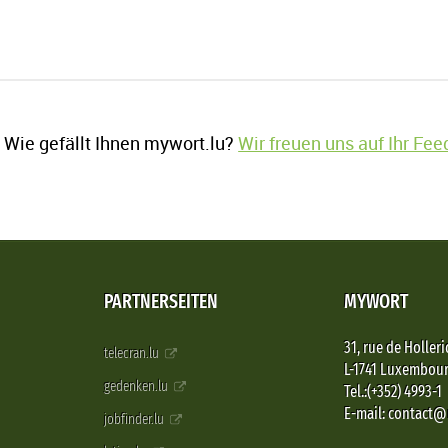
Wie gefällt Ihnen mywort.lu?
Wir freuen uns auf Ihr Fe
PARTNERSEITEN
MYWORT
31, rue de Holleri
telecran.lu
L-1741 Luxembou
gedenken.lu
Tel.:(+352) 4993-1
E-mail: contact
jobfinder.lu