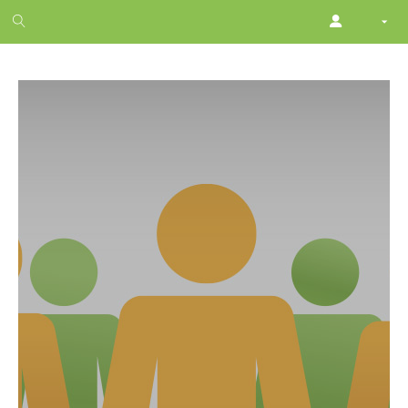
1
month
free