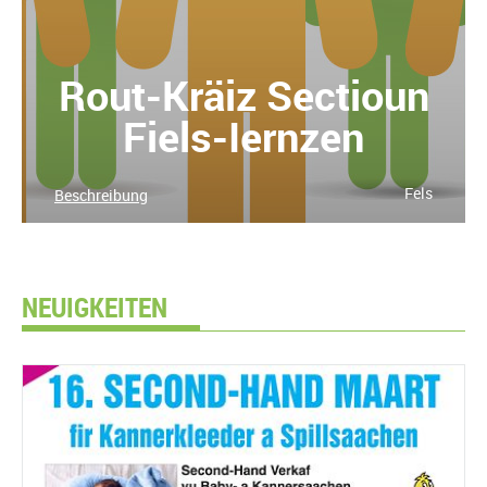
Rout-Kräiz Sectioun
Fiels-Iernzen
Fels
Beschreibung
NEUIGKEITEN