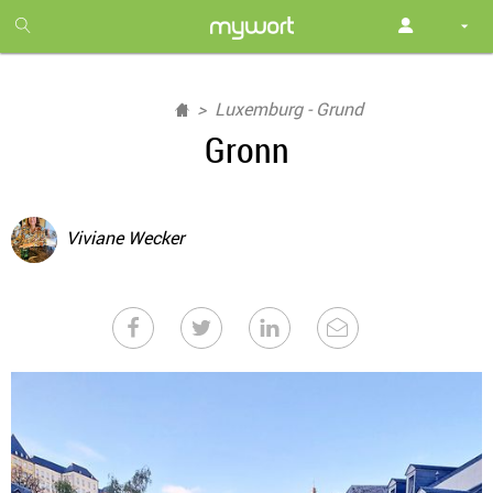
1
month
free
Luxemburg - Grund
Gronn
Viviane Wecker