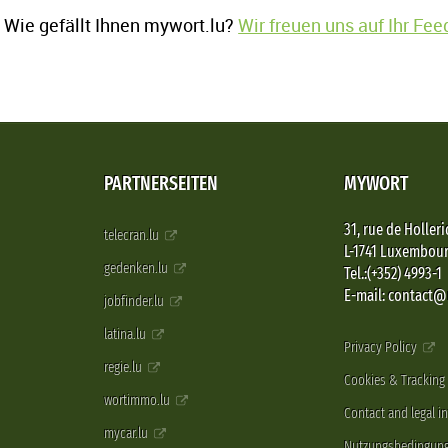
Wie gefällt Ihnen mywort.lu?
Wir freuen uns auf Ihr Fe
PARTNERSEITEN
MYWORT
31, rue de Holleri
telecran.lu
L-1741 Luxembou
gedenken.lu
Tel.:(+352) 4993-1
E-mail: contact
jobfinder.lu
latina.lu
Privacy Policy
regie.lu
Cookies & Tracking
wortimmo.lu
Contact and legal i
mycar.lu
Nutzungsbedingun