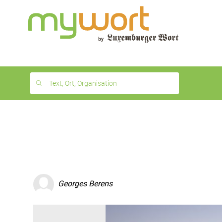
1
month
free
Text, Ort, Organisation
Georges Berens