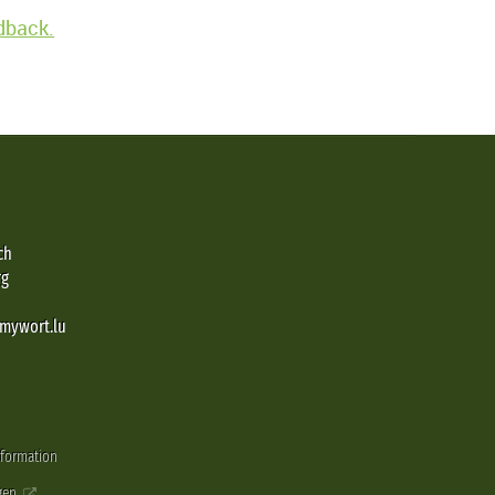
edback.
ch
rg
@mywort.lu
nformation
gen