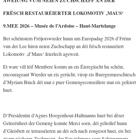
AWEIUNG VUM NEIEN ZUCHSCHAPP AN DER
FRËSCH RESTAURÉIERTER LOKOMOTIV ‚MAUS‘
9.MEE 2026 – Musée de l’Ardoise – Haut-Martelange
Bei schéinstem Fréijorswieder hunn um Europadag 2026 d’Frënn
vun der Lee hiren neien Zuchschapp an déi frësch restauréiert
Lokomotiv ‚d’Maus‘ feierlech ageweit.
Et ware vill léif Membere komm an eis Éieregäscht hu schéin,
encourageant Wierder un eis geriicht, virop eis Buergermeeschtesch
d’Myriam Binck déi mat e puer Gemengeconseillere mat eis gefeiert
huet.
D‘Presidentin d’Agnes Hoogenhout-Hallmanns huet bei dëser
Geleeënheet der Gemeng konnte Merci soen, déi gehollef hunn
d’Gleisbett ze terrasséieren an déi och nach zougesot huet, eis bei
eisem nächsten Zuchprojet, der Erweiderung vum Schinnennetz