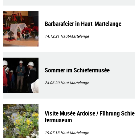
Barbarafeier in Haut-Martelange
14.12.21
Haut-Martelange
Sommer im Schiefermusée
24.06.20
Haut-Martelange
Visite Musée Ardoise / Führung Schie
fermuseum
19.07.13
Haut-Martelange