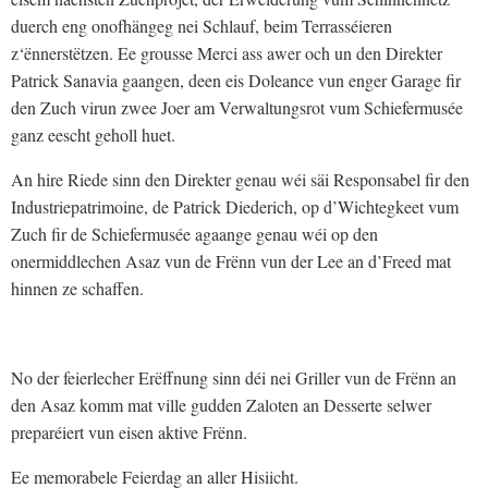
duerch eng onofhängeg nei Schlauf, beim Terrasséieren
z‘ënnerstëtzen. Ee grousse Merci ass awer och un den Direkter
Patrick Sanavia gaangen, deen eis Doleance vun enger Garage fir
den Zuch virun zwee Joer am Verwaltungsrot vum Schiefermusée
ganz eescht geholl huet.
An hire Riede sinn den Direkter genau wéi säi Responsabel fir den
Industriepatrimoine, de Patrick Diederich, op d’Wichtegkeet vum
Zuch fir de Schiefermusée agaange genau wéi op den
onermiddlechen Asaz vun de Frënn vun der Lee an d’Freed mat
hinnen ze schaffen.
No der feierlecher Erëffnung sinn déi nei Griller vun de Frënn an
den Asaz komm mat ville gudden Zaloten an Desserte selwer
preparéiert vun eisen aktive Frënn.
Ee memorabele Feierdag an aller Hisiicht.