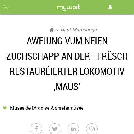
1
month
free
Haut-Martelange
AWEIUNG VUM NEIEN
ZUCHSCHAPP AN DER - FRËSCH
RESTAURÉIERTER LOKOMOTIV
‚MAUS‘
Musée de l'Ardoise -Schiefermusée