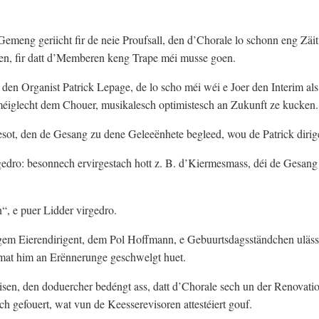
emeng geriicht fir de neie Proufsall, den d’Chorale lo schonn eng Zäit
ien, fir datt d’Memberen keng Trape méi musse goen.
 den Organist Patrick Lepage, de lo scho méi wéi e Joer den Interim als
erméiglecht dem Chouer, musikalesch optimistesch an Zukunft ze kucken.
ot, den de Gesang zu dene Geleeënhete begleed, wou de Patrick dirigé
gedro: besonnech ervirgestach hott z. B. d’Kiermesmass, déi de Gesang
, e puer Lidder virgedro.
em Eierendirigent, dem Pol Hoffmann, e Gebuurtsdagsständchen uläss
 mat him an Erënnerunge geschwelgt huet.
wisen, den doduercher bedéngt ass, datt d’Chorale sech un der Renovati
h gefouert, wat vun de Keesserevisoren attestéiert gouf.