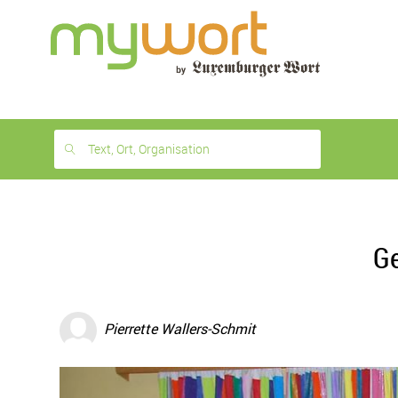
1
month
free
Text, Ort, Organisation
Ge
Pierrette Wallers-Schmit