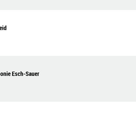
eid
monie Esch-Sauer