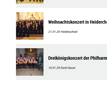
Weihnachtskonzert in Heiderch
21.01.20
Heiderscheid
Dreikönigskonzert der Philhar
16.01.20
Esch/Sauer