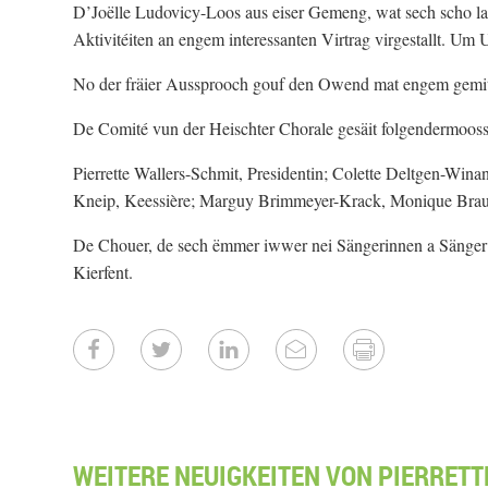
D’Joëlle Ludovicy-Loos aus eiser Gemeng, wat sech scho la
Aktivitéiten an engem interessanten Virtrag virgestallt. U
No der fräier Aussprooch gouf den Owend mat engem gemitt
De Comité vun der Heischter Chorale gesäit folgendermooss
Pierrette Wallers-Schmit, Presidentin; Colette Deltgen-Win
Kneip, Keessière; Marguy Brimmeyer-Krack, Monique Brau
De Chouer, de sech ëmmer iwwer nei Sängerinnen a Sänger f
Kierfent.
WEITERE NEUIGKEITEN VON PIERRETT