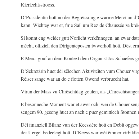
Kierfechtsstrooss.
D’Präsidentin hott no der Begréissung e warme Merci un d’G
kann. Wichteg war et, fir e Sall um Rez-de Chaussée ze kré
Si konnt eng weider gutt Noriicht verkënnegen, an zwar datt
mécht, offiziell den Dirigenteposten iwwerholl hott. Dëst 
E Merci gouf an dem Kontext dem Organist Jos Schaefers ges
D’Sekretärin huet déi sëlechen Aktivitéiten vum Chouer vir
Réiser sange war an do e flotten Owend verbruecht hat.
Virun der Mass vu Chrëschtdag goufen, als „Chrëschtsangen“
E besonneche Moment war et awer och, wéi de Chouer seng
sengem 90. gesong huet an nach e puer gemittlech Stonnen
Déi finanziell Bilanz vun der Keessière hott en Debit opge
der Uergel bedeelegt hott. D’Keess war wéi ëmmer virbildlec