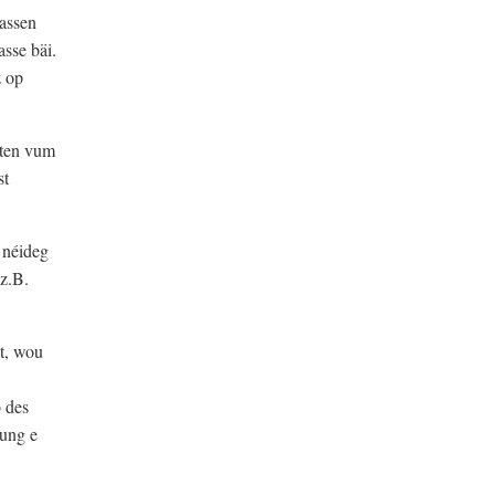
massen
sse bäi.
z op
iten vum
st
 néideg
 z.B.
t, wou
 des
lung e