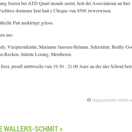
ang Joeren bei ATD Quart monde asetzt, hott déi Associatioun an hier
m Uschloss dorunner krut hatt e Cheque vun 850€ iwwerwisen.
leche Patt ausklénge geloss.
en aus:
andy, Vizepresidentin; Marianne Janssen-Heiman, Sekretärin; Berthy Go
n-Recken, Juliette Lorang, Memberen.
reet, prouft mëttwochs vun 19.30 - 21.00 Auer an der aler Schoul bei
Unpassenden Inhalt 
E WALLERS-SCHMIT >