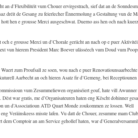
 an d’Flexibilitéit vum Chouer ervirgestrach, sief dat an de Sonndes
z dréit de Gesang zu feierlecher Ënnermolung a Gestaltung vun de Ma
t hott hen e grousse Merci ausgeschwat. Duerno ass hen och nach kuer
och e grousse Merci un d’Chorale geriicht an nach op e puer Aktivité
ext vun hierem President Marc Boever ulässéech vum Doud vum Poop
r Wuert zum Proufsall ze soen, wou nach e puer Renovatiounsaarbechte
l-kuturell Aarbecht an och hieren Asatz fir d’Gemeng, bei Receptiounen
Kommissioun vum Zesummeliewen organiséiert gouf, hate vill Awunner
. Dëst war gratis, me d’Organisateuren haten eng Këscht dohinner gesa
 Don un d’Associatioun ATD Quart Monde zoukommen ze lossen. Well
eng Veräinskeess misste lafen. Vu datt de Chouer, zesumme mam Club
rt dem Comptoir an am Service gehollef haten, war d’Generalversamm