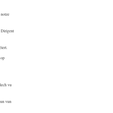
 notze
 Dirigent
iert.
 op
lech vu
oun vun