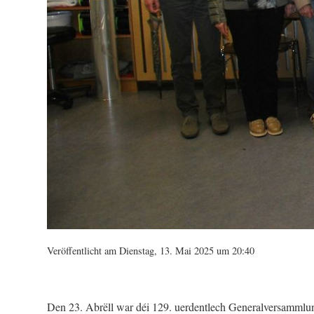
Veröffentlicht am Dienstag, 13. Mai 2025 um 20:40
Den 23. Abrëll war déi 129. uerdentlech Generalversammlun