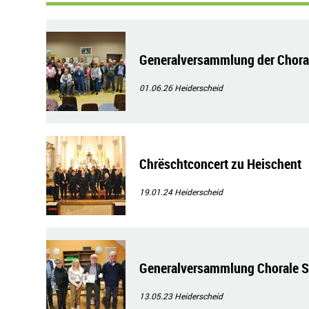
Generalversammlung der Chora
01.06.26
Heiderscheid
Chrëschtconcert zu Heischent
19.01.24
Heiderscheid
Generalversammlung Chorale St
13.05.23
Heiderscheid