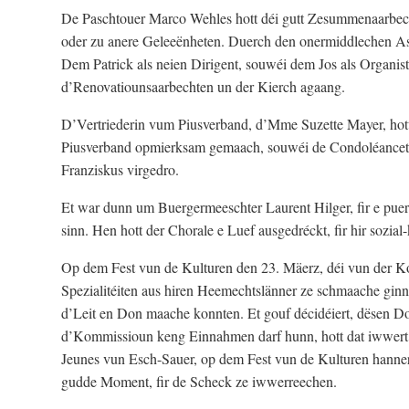
De Paschtouer Marco Wehles hott déi gutt Zesummenaarbecht
oder zu anere Geleeënheten. Duerch den onermiddlechen Asa
Dem Patrick als neien Dirigent, souwéi dem Jos als Organis
d’Renovatiounsaarbechten un der Kierch agaang.
D’Vertriederin vum Piusverband, d’Mme Suzette Mayer, hott 
Piusverband opmierksam gemaach, souwéi de Condoléancet
Franziskus virgedro.
Et war dunn um Buergermeeschter Laurent Hilger, fir e pue
sinn. Hen hott der Chorale e Luef ausgedréckt, fir hir sozia
Op dem Fest vun de Kulturen den 23. Mäerz, déi vun der 
Spezialitéiten aus hiren Heemechtslänner ze schmaache ginn
d’Leit en Don maache konnten. Et gouf décidéiert, dësen
d’Kommissioun keng Einnahmen darf hunn, hott dat iwwert 
Jeunes vun Esch-Sauer, op dem Fest vun de Kulturen hanne
gudde Moment, fir de Scheck ze iwwerreechen.