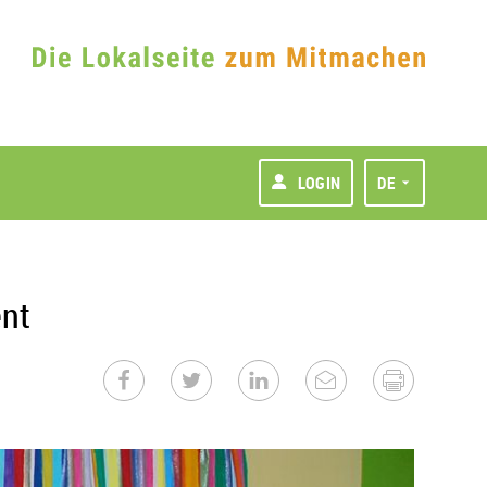
LOGIN
DE
nt