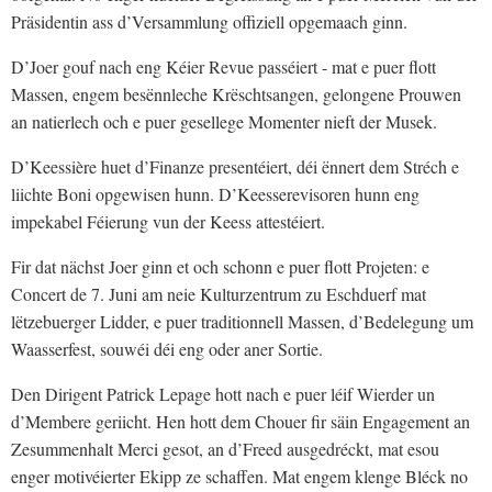
Präsidentin ass d’Versammlung offiziell opgemaach ginn.
D’Joer gouf nach eng Kéier Revue passéiert - mat e puer flott
Massen, engem besënnleche Krëschtsangen, gelongene Prouwen
an natierlech och e puer gesellege Momenter nieft der Musek.
D’Keessière huet d’Finanze presentéiert, déi ënnert dem Stréch e
liichte Boni opgewisen hunn. D’Keesserevisoren hunn eng
impekabel Féierung vun der Keess attestéiert.
Fir dat nächst Joer ginn et och schonn e puer flott Projeten: e
Concert de 7. Juni am neie Kulturzentrum zu Eschduerf mat
lëtzebuerger Lidder, e puer traditionnell Massen, d’Bedelegung um
Waasserfest, souwéi déi eng oder aner Sortie.
Den Dirigent Patrick Lepage hott nach e puer léif Wierder un
d’Membere geriicht. Hen hott dem Chouer fir säin Engagement an
Zesummenhalt Merci gesot, an d’Freed ausgedréckt, mat esou
enger motivéierter Ekipp ze schaffen. Mat engem klenge Bléck no