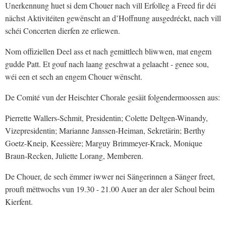
Unerkennung huet si dem Chouer nach vill Erfolleg a Freed fir déi
nächst Aktivitéiten gewënscht an d’Hoffnung ausgedréckt, nach vill
schéi Concerten dierfen ze erliewen.
Nom offiziellen Deel ass et nach gemittlech bliwwen, mat engem
gudde Patt. Et gouf nach laang geschwat a gelaacht - genee sou,
wéi een et sech an engem Chouer wënscht.
De Comité vun der Heischter Chorale gesäit folgendermoossen aus:
Pierrette Wallers-Schmit, Presidentin; Colette Deltgen-Winandy,
Vizepresidentin; Marianne Janssen-Heiman, Sekretärin; Berthy
Goetz-Kneip, Keessière; Marguy Brimmeyer-Krack, Monique
Braun-Recken, Juliette Lorang, Memberen.
De Chouer, de sech ëmmer iwwer nei Sängerinnen a Sänger freet,
prouft mëttwochs vun 19.30 - 21.00 Auer an der aler Schoul beim
Kierfent.