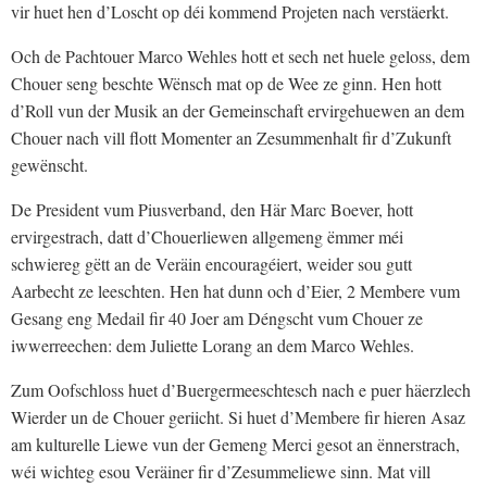
vir huet hen d’Loscht op déi kommend Projeten nach verstäerkt.
Och de Pachtouer Marco Wehles hott et sech net huele geloss, dem
Chouer seng beschte Wënsch mat op de Wee ze ginn. Hen hott
d’Roll vun der Musik an der Gemeinschaft ervirgehuewen an dem
Chouer nach vill flott Momenter an Zesummenhalt fir d’Zukunft
gewënscht.
De President vum Piusverband, den Här Marc Boever, hott
ervirgestrach, datt d’Chouerliewen allgemeng ëmmer méi
schwiereg gëtt an de Veräin encouragéiert, weider sou gutt
Aarbecht ze leeschten. Hen hat dunn och d’Eier, 2 Membere vum
Gesang eng Medail fir 40 Joer am Déngscht vum Chouer ze
iwwerreechen: dem Juliette Lorang an dem Marco Wehles.
Zum Oofschloss huet d’Buergermeeschtesch nach e puer häerzlech
Wierder un de Chouer geriicht. Si huet d’Membere fir hieren Asaz
am kulturelle Liewe vun der Gemeng Merci gesot an ënnerstrach,
wéi wichteg esou Veräiner fir d’Zesummeliewe sinn. Mat vill