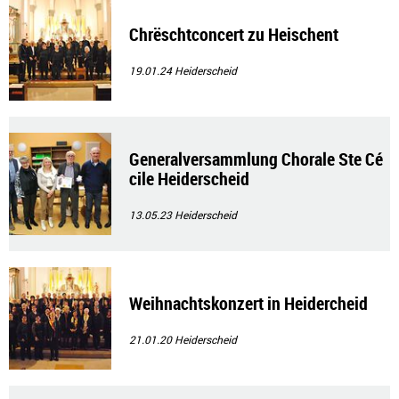
Chrëschtconcert zu Heischent
19.01.24
Heiderscheid
Generalversammlung Chorale Ste Cé
cile Heiderscheid
13.05.23
Heiderscheid
Weihnachtskonzert in Heidercheid
21.01.20
Heiderscheid