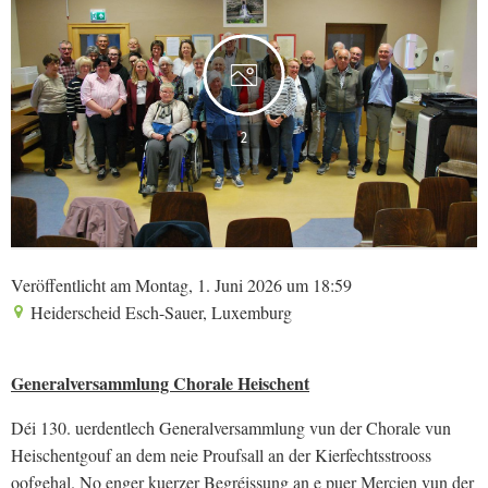
2
Veröffentlicht am Montag, 1. Juni 2026 um 18:59
Heiderscheid Esch-Sauer, Luxemburg
Generalversammlung Chorale Heischent
Déi 130. uerdentlech Generalversammlung vun der Chorale vun
Heischentgouf an dem neie Proufsall an der Kierfechtsstrooss
oofgehal. No enger kuerzer Begréissung an e puer Mercien vun der