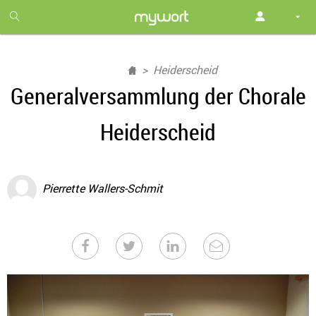
1
month
free
Heiderscheid
Generalversammlung der Chorale
Heiderscheid
Pierrette Wallers-Schmit