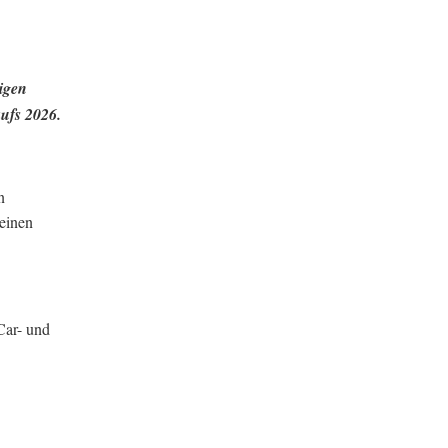
igen
ufs 2026.
n
 einen
Car- und