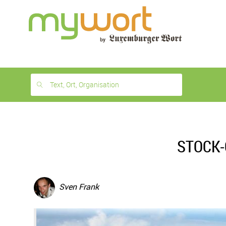
1
month
free
Text, Ort, Organisation
STOCK-C
Sven Frank