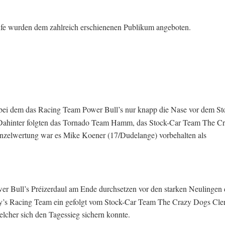
ufe wurden dem zahlreich erschienenen Publikum angeboten.
bei dem das Racing Team Power Bull’s nur knapp die Nase vor dem St
. Dahinter folgten das Tornado Team Hamm, das Stock-Car Team The C
Einzelwertung war es Mike Koener (17/Dudelange) vorbehalten als
r Bull’s Préizerdaul am Ende durchsetzen vor den starken Neulingen 
hy’s Racing Team ein gefolgt vom Stock-Car Team The Crazy Dogs Cle
lcher sich den Tagessieg sichern konnte.