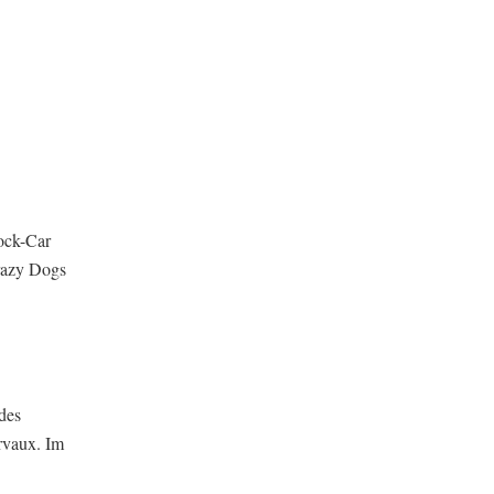
ock-Car
razy Dogs
des
rvaux. Im