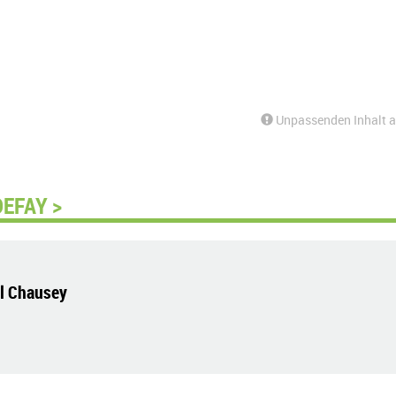
Unpassenden Inhalt 
DEFAY >
el Chausey