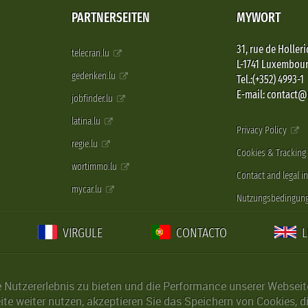
PARTNERSEITEN
MYWORT
31, rue de Holleri
telecran.lu
L-1741 Luxembou
gedenken.lu
Tel.:(+352) 4993-1
E-mail: contact
jobfinder.lu
latina.lu
Privacy Policy
regie.lu
Cookies & Tracking
wortimmo.lu
Contact and legal i
mycar.lu
Nutzungsbedingun
VIRGULE
CONTACTO
Nutzererlebnis zu bieten und die Performance unserer Webseite 
ite weiter nutzen, akzeptieren Sie das Speichern von Cookies, 