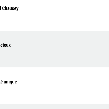
el Chausey
écieux
té unique