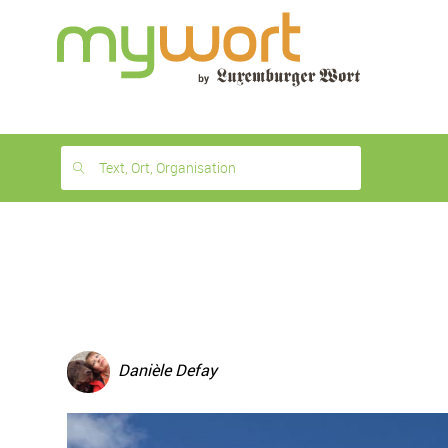
1
month
free
Text, Ort, Organisation
Danièle Defay