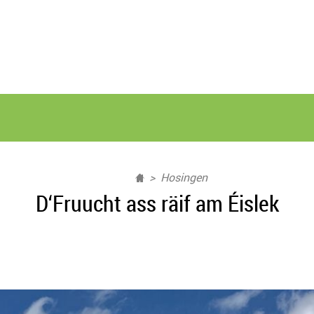
Hosingen
D‘Fruucht ass räif am Éislek