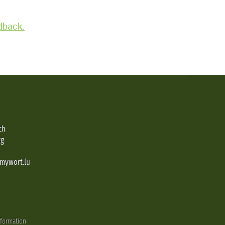
edback.
ch
rg
@mywort.lu
nformation