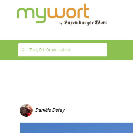
1
month
free
Text, Ort, Organisation
Danièle Defay