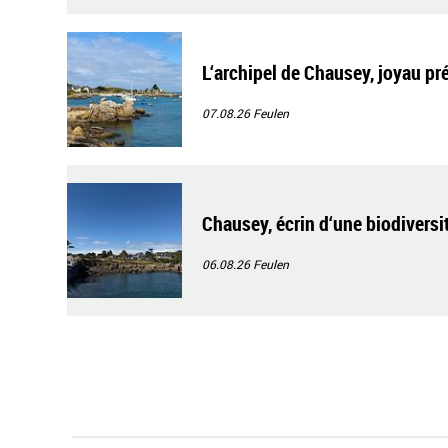
L‘archipel de Chausey, joyau pr
07.08.26
Feulen
Chausey, écrin d‘une biodiversi
06.08.26
Feulen