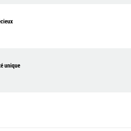
écieux
té unique