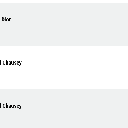
 Dior
el Chausey
el Chausey