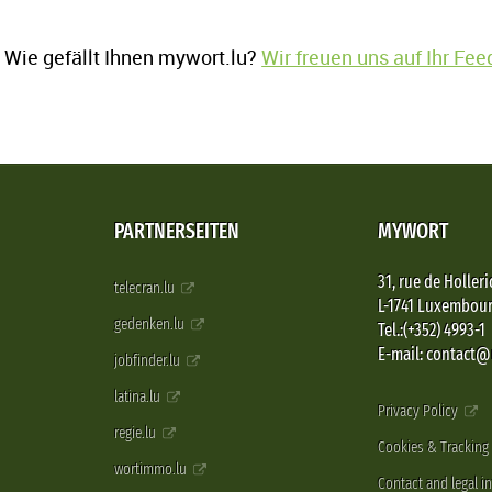
Wie gefällt Ihnen mywort.lu?
Wir freuen uns auf Ihr Fe
PARTNERSEITEN
MYWORT
31, rue de Holleri
telecran.lu
L-1741 Luxembou
gedenken.lu
Tel.:(+352) 4993-1
E-mail: contact
jobfinder.lu
latina.lu
Privacy Policy
regie.lu
Cookies & Tracking
wortimmo.lu
Contact and legal i