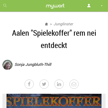
1
month
free
Junglinster
Aalen "Spielekoffer" rem nei
entdeckt
Sonja Jungbluth-Thill