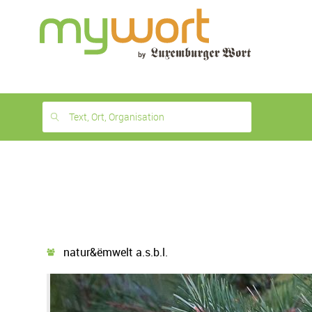
1
month
free
Text, Ort, Organisation
natur&ëmwelt a.s.b.l.