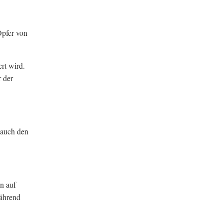
Opfer von
rt wird.
r der
 auch den
n auf
während