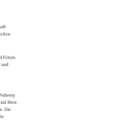
halb
ecken.
d Felsen,
t und
t Nahrung
auf ihren
n. Die
die