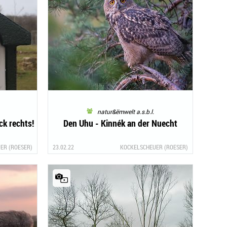
natur&ëmwelt a.s.b.l.
ck rechts!
Den Uhu - Kinnék an der Nuecht
ER (ROESER)
23.02.22
KOCKELSCHEUER (ROESER)