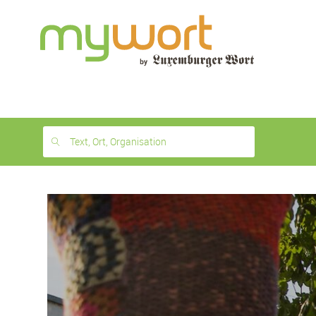
1
month
free
Text, Ort, Organisation