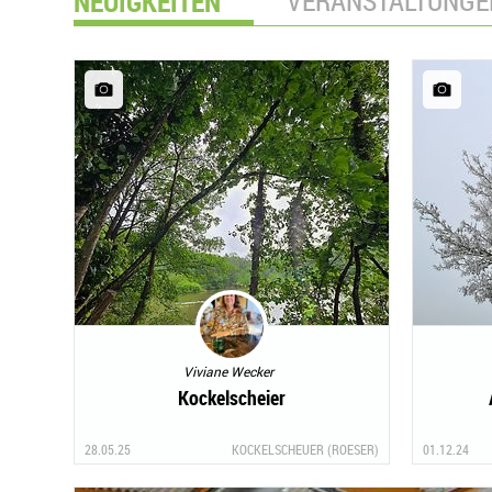
NEUIGKEITEN
VERANSTALTUNGE
Viviane Wecker
Kockelscheier
28.05.25
KOCKELSCHEUER (ROESER)
01.12.24