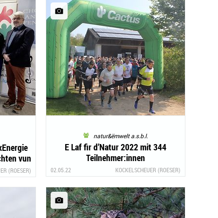
natur&ëmwelt a.s.b.l.
E Laf fir d’Natur 2022 mit 344
xEnergie
Teilnehmer:innen
chten vun
02.05.22
KOCKELSCHEUER (ROESER)
ER (ROESER)