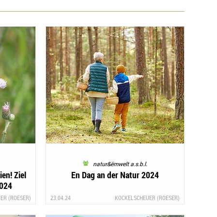
natur&ëmwelt a.s.b.l.
en! Ziel
En Dag an der Natur 2024
2024
ER (ROESER)
23.04.24
KOCKELSCHEUER (ROESER)