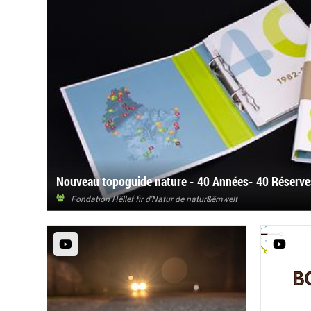
Nouveau topoguide nature - 40 Années- 40 Réserves
Fondation Hëllef fir d'Natur de natur&ëmwelt