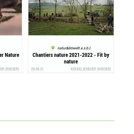
natur&ëmwelt a.s.b.l.
er Nature
Chantiers nature 2021-2022 - Fit by
nature
ER (ROESER)
29.09.21
KOCKELSCHEUER (ROESER)