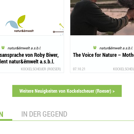
natur&ëmwelt a.s.b.l.
natur&ëmwelt a.s.b.l.
sansprache von Roby Biwer,
The Voice for Nature – Moth
dent natur&ëmwelt a.s.b.l.
KOCKELSCHEUER (ROESER)
07.10.21
KOCKELSCHEU
Weitere Neuigkeiten von Kockelscheuer (Roeser) >
N
IN DER GEGEND