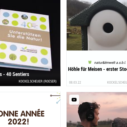
natur&ëmwelt a.s.b.l.
Höhle für Meisen - erster Sto
 - 40 Sentiers
KOCKELSCHEUER (ROESER)
08.03.22
KOCKELSCHEU