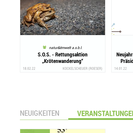
natur&ëmwelt a.s.b.l.
S.O.S. - Rettungsaktion
Neujahr
„Krötenwanderung“
Präsi
18.02.22
KOCKELSCHEUER (ROESER)
14.01.22
NEUIGKEITEN
VERANSTALTUNGE