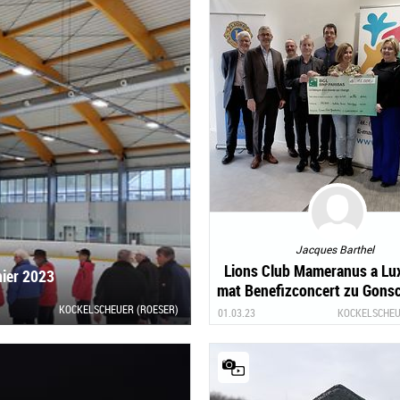
Jacques Barthel
Lions Club Mameranus a Lu
nier 2023
mat Benefizconcert zu Gons
Alan asbl
KOCKELSCHEUER (ROESER)
01.03.23
KOCKELSCHEU