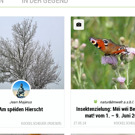
N
IN DER GEGEND
Jean Majerus
natur&ëmwelt a.s.b.l.
Insektenzielung: Méi wéi Bei
Am spéiden Hierscht
mat! vom 1. – 9. Juni 
27.05.24
KOCKELSCHEU
KOCKELSCHEUER (ROESER)