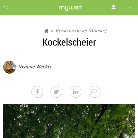
1
month
free
Kockelscheuer (Roeser)
Kockelscheier
Viviane Wecker