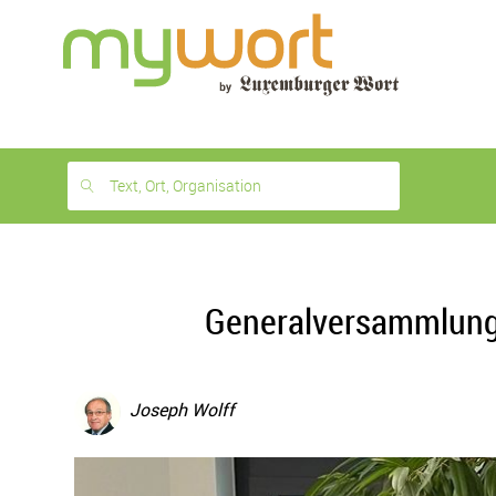
1
month
free
Text, Ort, Organisation
Generalversammlung 
Joseph Wolff