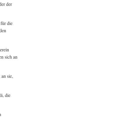
der der
für die
 den
erein
en sich an
an sie,
i, die
n