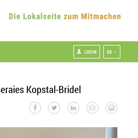
LOGIN
DE
raies Kopstal-Bridel