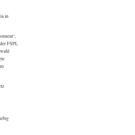
ia in
ionneur‘,
 der FSPL
swahl
gte
em
etz
iebig