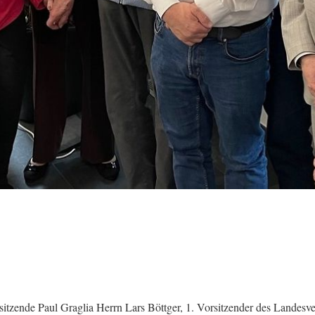
tzende Paul Graglia Herrn Lars Böttger, 1. Vorsitzender des Landesv