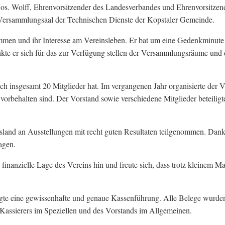
os. Wolff, Ehrenvorsitzender des Landesverbandes und Ehrenvorsitzen
 Versammlungsaal der Technischen Dienste der Kopstaler Gemeinde.
men und ihr Interesse am Vereinsleben. Er bat um eine Gedenkminute 
kte er sich für das zur Verfügung stellen der Versammlungsräume und
och insgesamt 20 Mitglieder hat. Im vergangenen Jahr organisierte der V
vorbehalten sind. Der Vorstand sowie verschiedene Mitglieder beteiligt
sland an Ausstellungen mit recht guten Resultaten teilgenommen. Dank 
ragen.
finanzielle Lage des Vereins hin und freute sich, dass trotz kleinem Mal
tigte eine gewissenhafte und genaue Kassenführung. Alle Belege wurde
 Kassierers im Speziellen und des Vorstands im Allgemeinen.