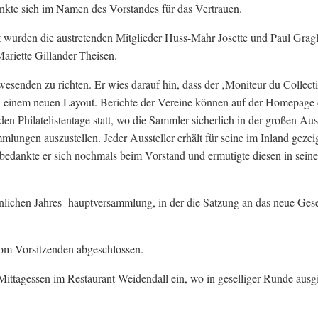
kte sich im Namen des Vorstandes für das Vertrauen.
t wurden die austretenden Mitglieder Huss-Mahr Josette und Paul Gragl
ariette Gillander-Theisen.
esenden zu richten. Er wies darauf hin, dass der ‚Moniteur du Collect
in einem neuen Layout. Berichte der Vereine können auf der Homepage
en Philatelistentage statt, wo die Sammler sicherlich in der großen Au
lungen auszustellen. Jeder Aussteller erhält für seine im Inland gezei
 bedankte er sich nochmals beim Vorstand und ermutigte diesen in sein
ichen Jahres- hauptversammlung, in der die Satzung an das neue Ges
vom Vorsitzenden abgeschlossen.
ttagessen im Restaurant Weidendall ein, wo in geselliger Runde ausg