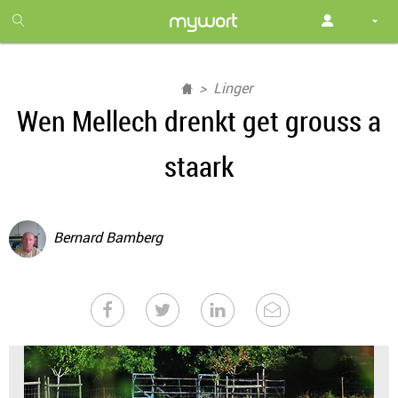
1
month
free
Linger
Wen Mellech drenkt get grouss a
staark
Bernard Bamberg