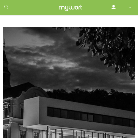
1
month
free