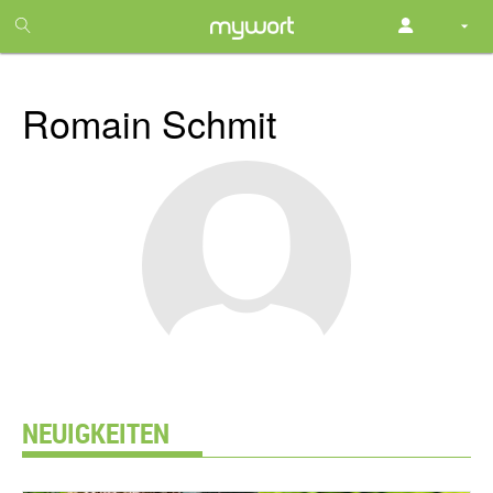
1
month
free
Romain Schmit
NEUIGKEITEN