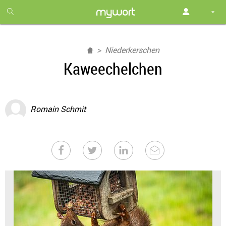
1
month
free
Niederkerschen
Kaweechelchen
Romain Schmit