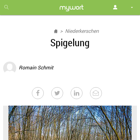
1
month
free
Niederkerschen
Spigelung
Romain Schmit