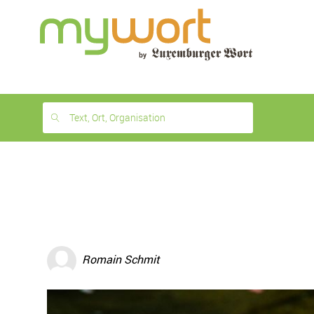
1
month
free
Text, Ort, Organisation
Romain Schmit