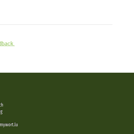
edback.
ch
rg
@mywort.lu