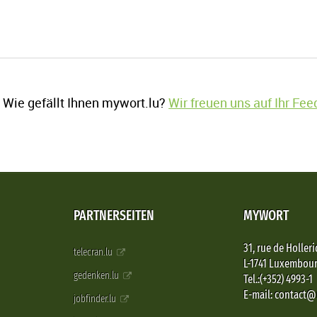
Wie gefällt Ihnen mywort.lu?
Wir freuen uns auf Ihr Fe
PARTNERSEITEN
MYWORT
31, rue de Holleri
telecran.lu
L-1741 Luxembou
gedenken.lu
Tel.:(+352) 4993-1
E-mail: contact
jobfinder.lu