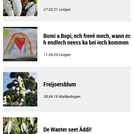
27.02.21
Lintgen
Bomi a Bopi, ech freeë mech, wann ec
h endlech neess ka bei iech kommen
- Lisi
11.04.20
Lintgen
Freijoersblum
28.04.19
Walferdingen
De Wanter seet Äddi!