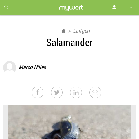
1
month
free
Lintgen
Salamander
Marco Nilles