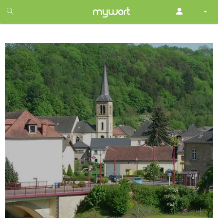
1
month
free