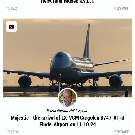
Reisdrëfer Musek a.s.b.l.
15.12.24
REISDORF
Frank-Florian Hilkhuijsen
Majestic - the arrival of LX-VCM Cargolux B747-8F at
Findel Airport on 11.10.24
13.10.24
REISDORF