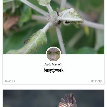
Alain Michels
busy@work
16.06.25
REISDORF