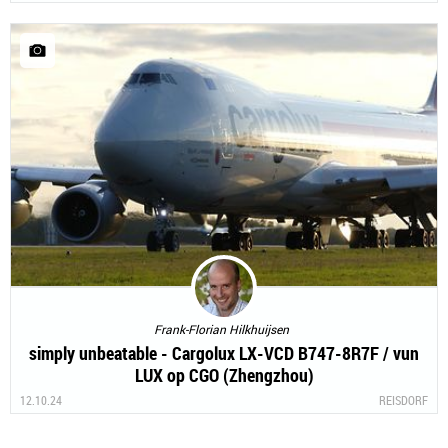
Frank-Florian Hilkhuijsen
simply unbeatable - Cargolux LX-VCD B747-8R7F / vun
LUX op CGO (Zhengzhou)
12.10.24
REISDORF