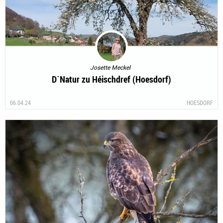
Josette Meckel
D`Natur zu Héischdref (Hoesdorf)
06.04.24
HOESDORF