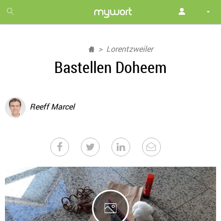
1
month
free
Lorentzweiler
Bastellen Doheem
Reeff Marcel