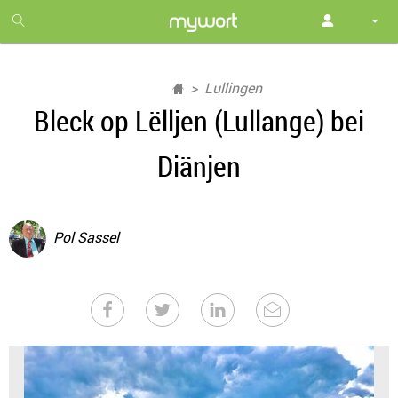
1
month
free
Lullingen
Bleck op Lëlljen (Lullange) bei
Diänjen
Pol Sassel