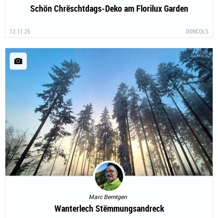
Schön Chrëschtdags-Deko am Florilux Garden
12.11.25
DONCOLS
Marc Bemtgen
Wanterlech Stëmmungsandreck