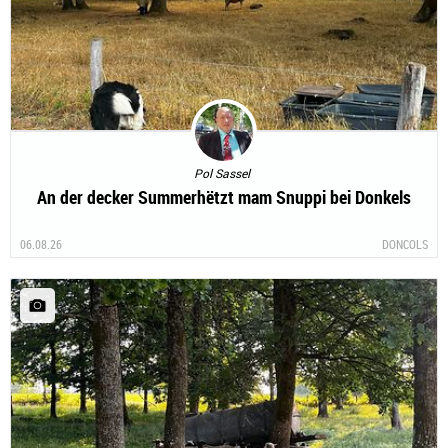
Pol Sassel
An der decker Summerhëtzt mam Snuppi bei Donkels
06.08.26
DONCOLS