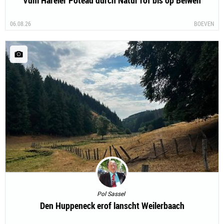
Vum Hareler Poteau durch Natur rof bis op Béiwen
06.08.26
BOEVEN
Pol Sassel
Den Huppeneck erof lanscht Weilerbaach