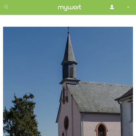
1
month
free