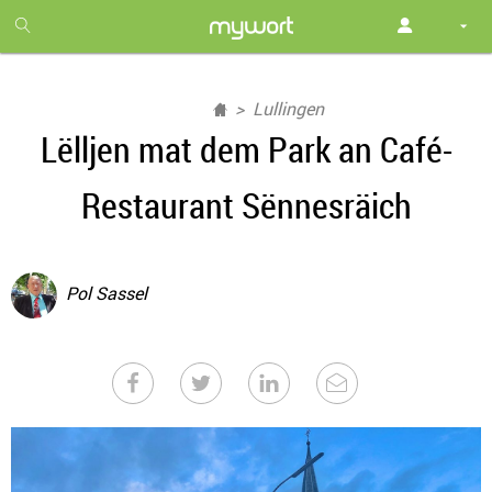
1
month
free
Lullingen
Lëlljen mat dem Park an Café-
Restaurant Sënnesräich
Pol Sassel