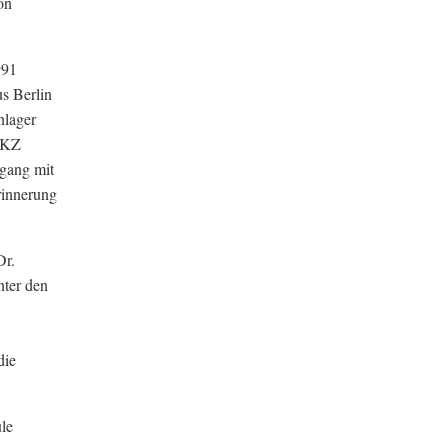
on
991
s Berlin
nlager
s KZ
mgang mit
rinnerung
Dr.
nter den
die
le