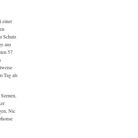
 einer
den
um Schutz
ge aus
sten 57
m
itweise
m Tag als
 Szenen,
ker
gen, Nic
lphonse