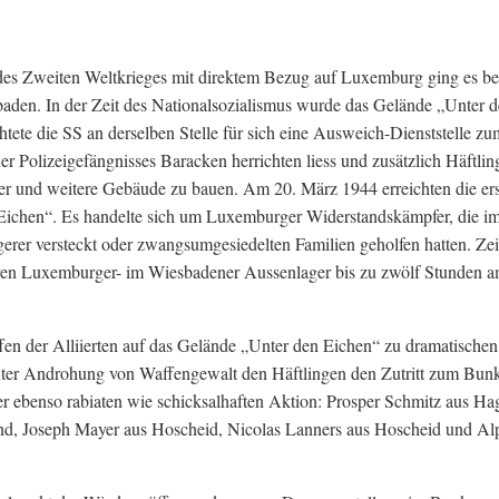
es Zweiten Weltkrieges mit direktem Bezug auf Luxemburg ging es bei
aden. In der Zeit des Nationalsozialismus wurde das Gelände „Unter 
tete die SS an derselben Stelle für sich eine Ausweich-Dienststelle z
er Polizeigefängnisses Baracken herrichten liess und zusätzlich Häftlin
r und weitere Gebäude zu bauen. Am 20. März 1944 erreichten die er
Eichen“. Es handelte sich um Luxemburger Widerstandskämpfer, die i
erer versteckt oder zwangsumgesiedelten Familien geholfen hatten. Ze
aren Luxemburger- im Wiesbadener Aussenlager bis zu zwölf Stunden a
n der Alliierten auf das Gelände „Unter den Eichen“ zu dramatischen
 unter Androhung von Waffengewalt den Häftlingen den Zutritt zum Bun
r ebenso rabiaten wie schicksalhaften Aktion: Prosper Schmitz aus Ha
rund, Joseph Mayer aus Hoscheid, Nicolas Lanners aus Hoscheid und A