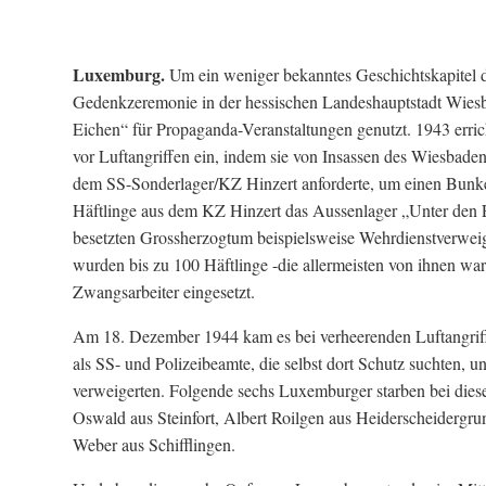
Luxemburg.
Um ein weniger bekanntes Geschichtskapitel d
Gedenkzeremonie in der hessischen Landeshauptstadt Wiesb
Eichen“ für Propaganda-Veranstaltungen genutzt. 1943 errich
vor Luftangriffen ein, indem sie von Insassen des Wiesbaden
dem SS-Sonderlager/KZ Hinzert anforderte, um einen Bunke
Häftlinge aus dem KZ Hinzert das Aussenlager „Unter den 
besetzten Grossherzogtum beispielsweise Wehrdienstverweig
wurden bis zu 100 Häftlinge -die allermeisten von ihnen w
Zwangsarbeiter eingesetzt.
Am 18. Dezember 1944 kam es bei verheerenden Luftangriffe
als SS- und Polizeibeamte, die selbst dort Schutz suchten,
verweigerten. Folgende sechs Luxemburger starben bei diese
Oswald aus Steinfort, Albert Roilgen aus Heiderscheiderg
Weber aus Schifflingen.