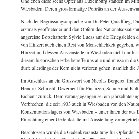
Und eben diese sechs Opfer aus Luxemburg standen im Mitt
Wiesbaden. Deren grossformatige Porträts an der Aussenwand
Nach der Begrüssungsanprache von Dr. Peter Quadflieg, Di
erstmals geöffneteder und den Opfern des Nationalsozialism
angereiste Botschafterin Sylvie Lucas auf die Kriegsleiden
von Hinzert auch einen Rest von Menschlichkeit gegeben, 
Hinzert und dessen Aussenstelle in Wiesbaden nicht nur his
diesem historischen Erbe betreffe uns alle und müsse in di
dürfe allerdings der Kern nicht verloren gehen, nämlich di
Im Anschluss an ein Grusswort von Nicolas Bergeret, franz
Hendrik Schmehl, Dezernent für Finanzen, Schule und Kultu
Eichen“ zurück. Dem vorausgegangen sei ein jahrzehntelan
Verbrechen, die seit 1933 auch in Wiesbaden von den Natio
Konzentrationslagers von Wiesbaden – unter ihnen der aus
Einrichtung einer Gedenkstätte mit Ausstellung vorangetrie
Beschlossen wurde die Gedenkveranstaltung für Opfer der