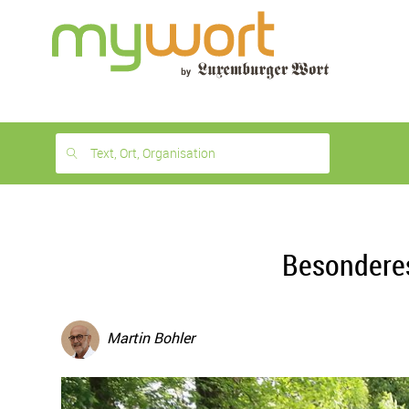
1
month
free
Text, Ort, Organisation
Besondere
Martin Bohler