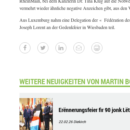
RheinMain, bei dem Kanzlerin Dr. Tina Klug auf die Notwen
vermehrt wieder ähnliche negative Anzeichen gibt, aus den
Aus Luxemburg nahm eine Delegation der « Fédération des 
Joseph Lorent an der Gedenkfeier in Wiesbaden teil.
WEITERE NEUIGKEITEN VON MARTIN B
Erënnerungsfeier fir 90 jonk Lë
22.02.26
Diekirch