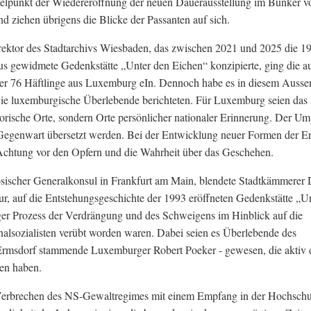
elpunkt der Wiedereröffnung der neuen Dauerausstellung im Bunker v
 ziehen übrigens die Blicke der Passanten auf sich.
rektor des Stadtarchivs Wiesbaden, das zwischen 2021 und 2025 die 1
us gewidmete Gedenkstätte „Unter den Eichen“ konzipierte, ging die au
 der 76 Häftlinge aus Luxemburg eIn. Dennoch habe es in diesem Ausse
wie luxemburgische Überlebende berichteten. Für Luxemburg seien da
torische Orte, sondern Orte persönlicher nationaler Erinnerung. Der U
e Gegenwart übersetzt werden. Bei der Entwicklung neuer Formen der E
e Achtung vor den Opfern und die Wahrheit über das Geschehen.
ösischer Generalkonsul in Frankfurt am Main, blendete Stadtkämmerer 
r, auf die Entstehungsgeschichte der 1993 eröffneten Gedenkstätte „U
ger Prozess der Verdrängung und des Schweigens im Hinblick auf die
nalsozialisten verübt worden waren. Dabei seien es Überlebende des
 Ermsdorf stammende Luxemburger Robert Poeker - gewesen, die aktiv 
ben haben.
 Verbrechen des NS-Gewaltregimes mit einem Empfang in der Hochschu