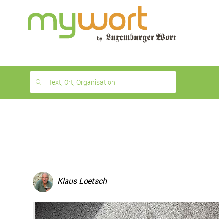
1
month
free
Text, Ort, Organisation
Klaus Loetsch