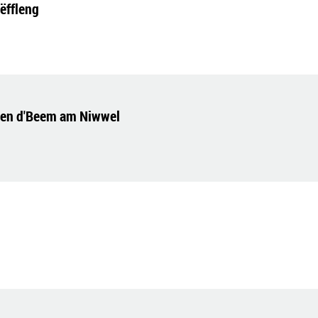
ëffleng
gen d'Beem am Niwwel