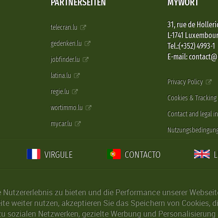
PARTNERSEITEN
MYWORT
31, rue de Holleri
telecran.lu
L-1741 Luxembou
gedenken.lu
Tel.:(+352) 4993-1
E-mail: contact
jobfinder.lu
latina.lu
Privacy Policy
regie.lu
Cookies & Tracking
wortimmo.lu
Contact and legal i
mycar.lu
Nutzungsbedingun
VIRGULE
CONTACTO
Nutzererlebnis zu bieten und die Performance unserer Webseite 
ite weiter nutzen, akzeptieren Sie das Speichern von Cookies, 
u sozialen Netzwerken, gezielte Werbung und Personalisierung 