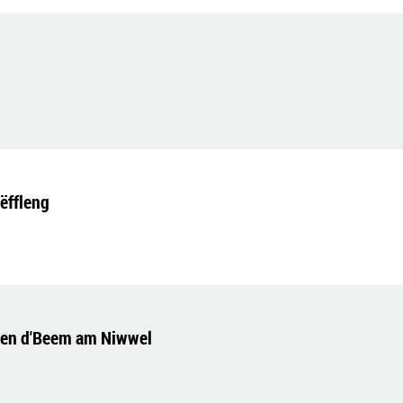
ëffleng
gen d'Beem am Niwwel