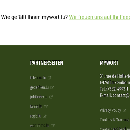
Wie gefällt Ihnen mywort.lu?
Wir freuen uns auf Ihr Fe
PARTNERSEITEN
MYWORT
31, rue de Holleri
telecran.lu
L-1741 Luxembou
gedenken.lu
Tel.:(+352) 4993-1
E-mail: contact
jobfinder.lu
latina.lu
Privacy Policy
regie.lu
Cookies & Tracking
wortimmo.lu
Contact and legal i