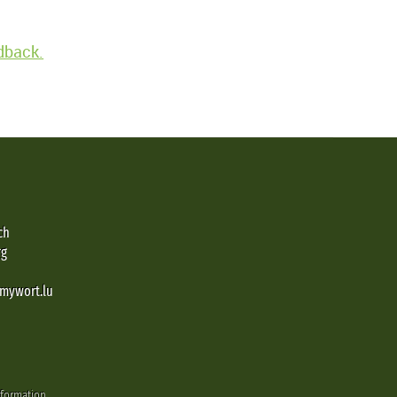
edback.
ch
rg
@mywort.lu
nformation