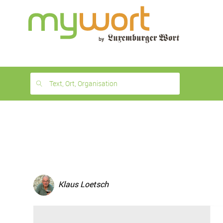
1
month
free
Text, Ort, Organisation
Klaus Loetsch