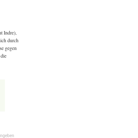
t Indre),
sich durch
ise gegen
 die
angeben