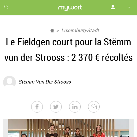
1
month
free
Luxemburg-Stadt
Le Fieldgen court pour la Stëmm
vun der Strooss : 2 370 € récoltés
Stëmm Vun Der Strooss