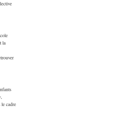
lective
école
t la
etrouver
enfants
e
,
 le cadre