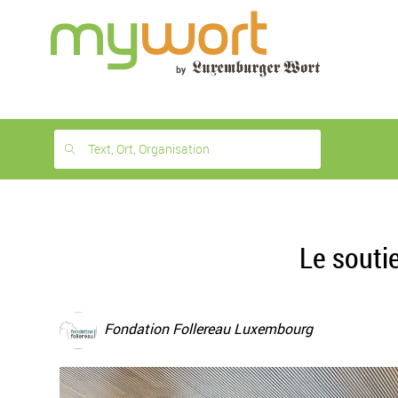
1
month
free
Text, Ort, Organisation
Le souti
Fondation Follereau Luxembourg