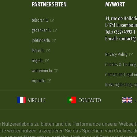
PARTNERSEITEN
MYWORT
31, rue de Holleri
telecran.lu
L-1741 Luxembou
gedenken.lu
Tel.:(+352) 4993-1
E-mail: contact
jobfinder.lu
latina.lu
Privacy Policy
regie.lu
Cookies & Tracking
wortimmo.lu
Contact and legal i
mycar.lu
Nutzungsbedingun
VIRGULE
CONTACTO
Nutzererlebnis zu bieten und die Performance unserer Webseite 
ite weiter nutzen, akzeptieren Sie das Speichern von Cookies, 