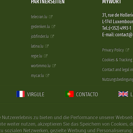
PARTNERSEITEN
MYWORT
31, rue de Holleri
telecran.lu
L-1741 Luxembou
gedenken.lu
Tel.:(+352) 4993-1
E-mail: contact
jobfinder.lu
latina.lu
Privacy Policy
regie.lu
Cookies & Tracking
wortimmo.lu
Contact and legal i
mycar.lu
Nutzungsbedingun
VIRGULE
CONTACTO
Nutzererlebnis zu bieten und die Performance unserer Webseite 
ite weiter nutzen, akzeptieren Sie das Speichern von Cookies, 
u sozialen Netzwerken, gezielte Werbung und Personalisierung 