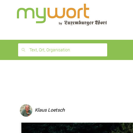
1
month
free
Text, Ort, Organisation
Klaus Loetsch