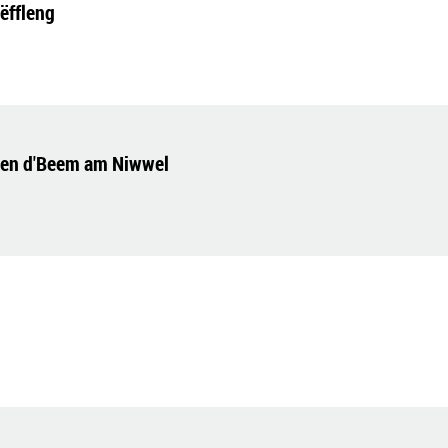
ëffleng
gen d'Beem am Niwwel